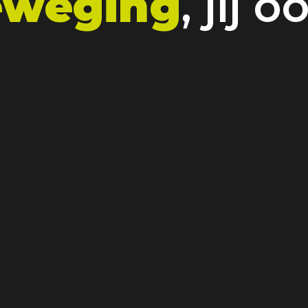
eweging
, jij 